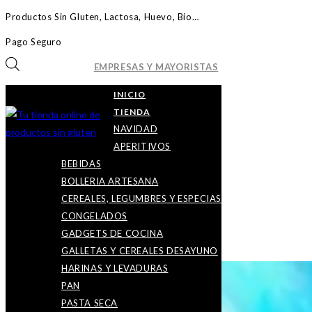
Ir
Productos Sin Gluten, Lactosa, Huevo, Bio…
al
Pago Seguro
contenido
Búsqueda
EMPRESAS Y MAYORISTAS
de
Seleccionado:
INICIO
productos
TIENDA
PAGA Y SEÑAL MONA…
NAVIDAD
APERITIVOS
19,82
€
BEBIDAS
Agotado
BOLLERIA ARTESANA
CEREALES, LEGUMBRES Y ESPECIAS
CONGELADOS
GADGETS DE COCINA
GALLETAS Y CEREALES DESAYUNO
Producto anterior
HARINAS Y LEVADURAS
PAN
PASTA SECA