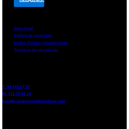
DE INTERÉS
Aviso legal
Política de privacidad
Envíos, Portes y Devoluciones
Términos de cancelación
CONTACTO
Carrer de la Indústria, 187
08025 Barcelona
T. 93 141 97 22
M. 711 70 41 16
hola@calagemmaglutenfree.com
SERVICIO AL CLIENTE
De Martes a Viernes