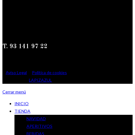
de 10.30 a 13.30
y de 17.00 a 20.00h
Sábados de 11.00 a 14.00h
T. 93 141 97 22
Todos los derechos reservados | Ca la Gemma GlutenFree © 2022
I
Aviso Legal
I
Política de cookies
I Diseño y
maquetación:
LAPIZAZUL
Cerrar menú
INICIO
TIENDA
NAVIDAD
APERITIVOS
BEBIDAS